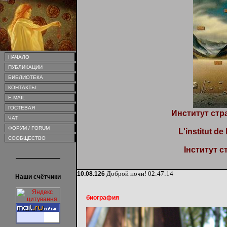
НАЧАЛО
ПУБЛИКАЦИИ
БИБЛИОТЕКА
КОНТАКТЫ
E-MAIL
ГОСТЕВАЯ
Институт стр
ЧАТ
ФОРУМ / FORUM
L'institut de
СООБЩЕСТВО
Інститут с
Доброй ночи!
02:47:14
10.08.126
Наши счётчики
биография