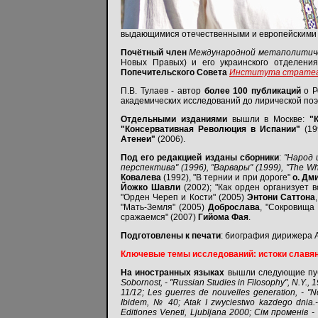
выдающимися отечественными и европейскими
Почётный член
Международной метаполитиче
Новых Правых) и его украинского отделен
Попечительского Совета
Института стратеги
П.В. Тулаев - автор
более 100 публикаций
о Р
академических исследований до лирической поэ
Отдельными изданиями
вышли в Москве:
"
"Консервативная Революция в Испании"
(19
Атенеи"
(2006).
Под его редакцией изданы сборники
:
"Народ 
перспектива" (1996), "Варвары" (1999), "The Whi
Ковалева
(1992), "В тернии и при дороге"
о. Дм
Йожко Шавли
(2002); "Как орден организует в
"Орден Череп и Кости" (2005)
Энтони Саттона
"Мать-Земля" (2005)
Доброслава
, "Сокровища
сражаемся" (2007)
Гийома Фая
.
Подготовлены к печати
: биография дирижера 
Ключевые темы исследований: истоки славянс
На иностранных языках
вышли следующие пуб
Sobornost, - "Russian Studies in Filosophy", N.Y.,
11/12; Les guerres de nouvelles generation, - "
Ibidem, № 40; Atak I zwyciestwo kazdego dnia.- 
Editiones Veneti, Ljubljana 2000; Сiм променiв