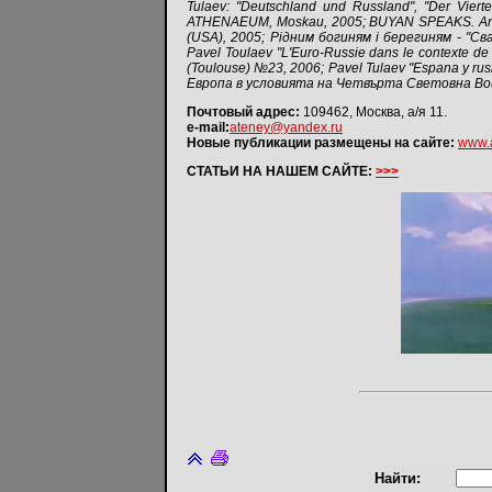
Tulaev: "Deutschland und Russland", "Der Vie
ATHENAEUM, Moskau, 2005; BUYAN SPEAKS. An inte
(USA), 2005; Рiдним богиням i берегиням - "Свар
Pavel Toulaev "L'Euro-Russie dans le contexte de 
(Toulouse) №23, 2006; Pavel Tulaev "Espana y rus
Европа в условията на Четвърта Световна Вой
Почтовый адрес:
109462, Москва, а/я 11.
e-mail:
ateney@yandex.ru
Новые публикации размещены на сайте:
www.a
СТАТЬИ НА НАШЕМ САЙТЕ:
>>>
Найти: